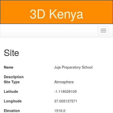
3D Kenya
Toggl
naviga
Site
Name
Juja Preparatory School
Description
Site Type
Atmosphere
Latitude
-1.118028109
Longitude
37.005137571
Elevation
1516.0